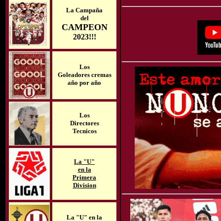
La Campaña
del
CAMPEON
2023!!!
Los
Goleadores cremas
año por año
Los
Directores
Tecnicos
La "U"
en la
Primera
Division
La "U" en la