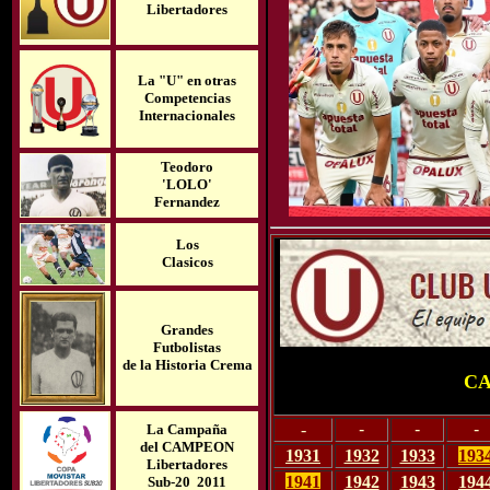
Libertadores
La "U" en otra
s
Competencias
Internacionales
Teodoro
'LOLO'
Fernandez
Los
Clasicos
Grandes
Futbolistas
de la Historia Crema
CA
-
-
-
-
La Campaña
del
CAMPEON
1931
1932
1933
193
Libertadores
1941
1942
1943
194
Sub-20 2011