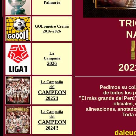
Palmarés
TR
GOLometro Crema
2016-2026
N
La
Campaña
2026
202
La Campaña
del
Pedimos su col
CAMPEON
de todos los p
2025!!
"El más grande del Perú
oficiales
alineaciones, anotador
La Campaña
Toda 
del
CAMPEON
2024!!
daleu