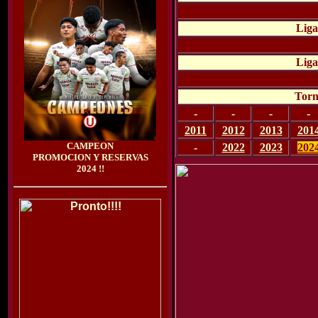
Liga
Liga
Torn
-
-
-
-
2011
2012
2013
201
CAMPEON
-
2022
2023
202
PROMOCION Y RESERVAS
2024 !!