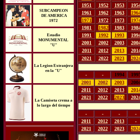
1951
1952
1953
195
SUBCAMPEON
1961
1962
1963
196
DE AMERICA
1971
1972
1973
197
1972
1981
1982
1983
198
1991
1992
1993
199
Estadio
MONUMENTAL
2001
2002
2003
200
"U"
2011
2012
2013
201
2021
2022
2023
202
La Legion Extranjera
en la "U"
-
-
1994
199
2001
2002
2003
200
2011
2012
2013
201
2021
2022
2023
202
La Camiseta crema a
lo largo del tiempo
-
-
-
-
2011
2012
2013
-
2021
2022
2023
202