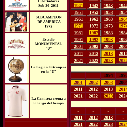
Libertadores
1941
1942
1943
194
Sub-20 2011
1951
1952
1953
195
SUBCAMPEON
1961
1962
1963
196
DE AMERICA
1971
1972
1973
197
1972
1981
1982
1983
198
1991
1992
1993
199
Estadio
MONUMENTAL
2001
2002
2003
200
"U"
2011
2012
2013
201
2021
2022
2023
202
La Legion Extranjera
en la "U"
-
-
1994
199
2001
2002
2003
200
2011
2012
2013
201
2021
2022
2023
202
La Camiseta crema a
lo largo del tiempo
-
-
-
-
2011
2012
2013
-
2021
2022
2023
202