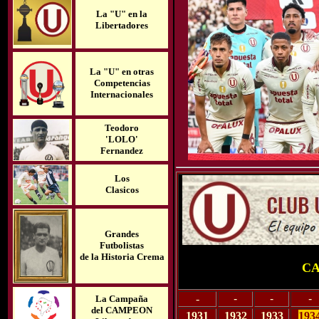
La "U" en la
Libertadores
La "U" en otra
s
Competencias
Internacionales
Teodoro
'LOLO'
Fernandez
Los
Clasicos
Grandes
Futbolistas
de la Historia Crema
CA
-
-
-
-
La Campaña
del
CAMPEON
1931
1932
1933
193