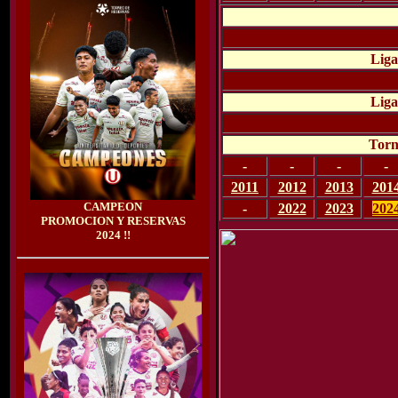
Liga
Liga
Torn
-
-
-
-
2011
2012
2013
201
CAMPEON
-
2022
2023
202
PROMOCION Y RESERVAS
2024 !!