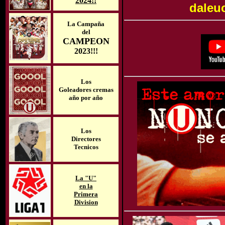
2024!!
daleu
La Campaña
del
CAMPEON
2023!!!
Los
Goleadores cremas
año por año
Los
Directores
Tecnicos
La "U"
en la
Primera
Division