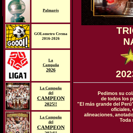
Palmarés
TR
GOLometro Crema
2016-2026
N
La
Campaña
2026
202
La Campaña
del
Pedimos su col
CAMPEON
de todos los p
2025!!
"El más grande del Perú
oficiales
alineaciones, anotador
La Campaña
Toda 
del
CAMPEON